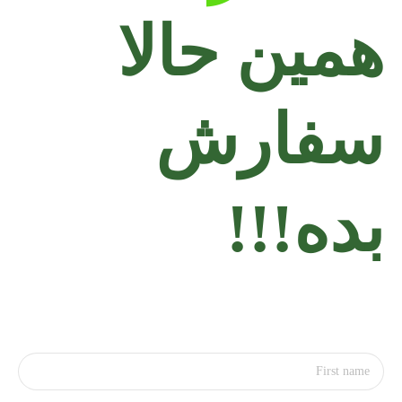
همین حالا
سفارش
بده!!!